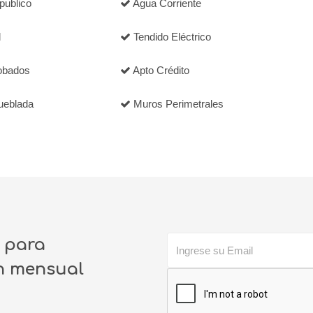
publico
Agua Corriente
d
Tendido Eléctrico
obados
Apto Crédito
ueblada
Muros Perimetrales
o para
ín mensual