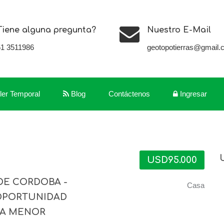
Tiene alguna pregunta?
Nuestro E-Mail
51 3511986
geotopotierras@gmail.
iler Temporal
Blog
Contáctenos
Ingresar
USD95.000
DE CORDOBA -
Casa
 OPORTUNIDAD
SA MENOR