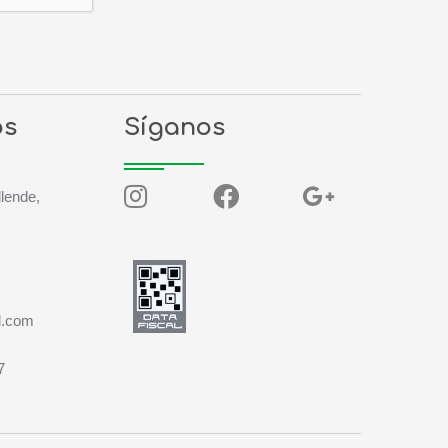
os
Síganos
llende,
l.com
7